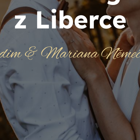
z Liberce
dim & Mariana Němečk