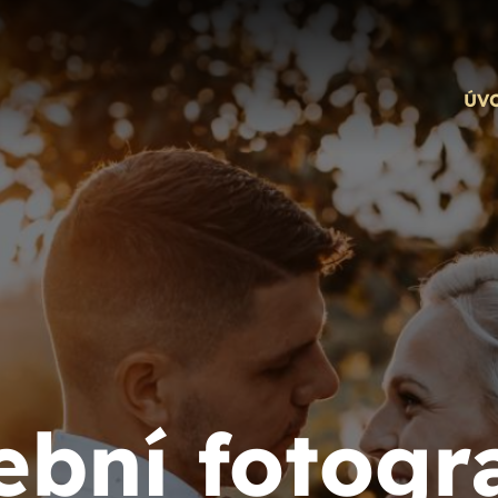
ÚV
ební fotogr