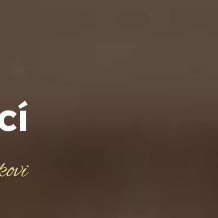
cí
ovi